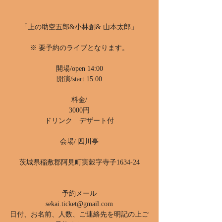
「上の助空五郎&小林創& 山本太郎」
※ 要予約のライブとなります。
開場/open 14:00
開演/start 15:00
料金/
3000円
ドリンク デザート付
会場/ 四川亭
茨城県稲敷郡阿見町実穀字寺子1634-24
予約メール
sekai.ticket@gmail.com
日付、お名前、人数、ご連絡先を明記の上ご