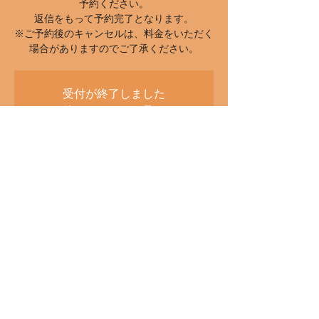
予約ください。
返信をもって予約完了となります。
※ご予約後のキャンセルは、料金をいただく
受付が終了しました
他のイベントを見る
Heure et lieu
05 mai 2026, 15:00
四川亭, 日本、〒300-1153 茨城県稲敷郡阿見
町実穀１６３４−２４
Partager cet événement