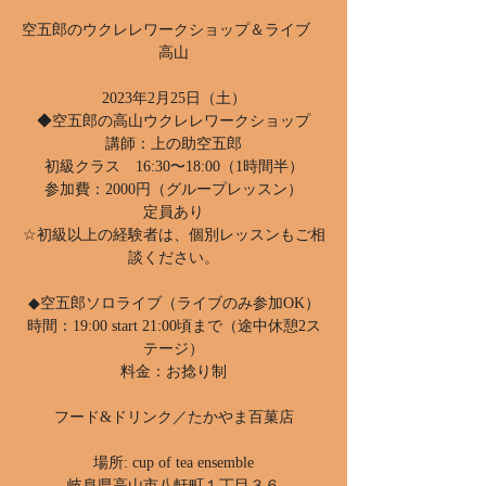
空五郎のウクレレワークショップ＆ライブ
高山
2023年2月25日（土）
◆空五郎の高山ウクレレワークショップ
講師：上の助空五郎
初級クラス 16:30〜18:00（1時間半）
参加費：2000円（グループレッスン）
定員あり
☆初級以上の経験者は、個別レッスンもご相
談ください。
◆空五郎ソロライブ（ライブのみ参加OK）
時間：19:00 start 21:00頃まで（途中休憩2ス
テージ）
料金：お捻り制
フード&ドリンク／たかやま百菓店
場所: cup of tea ensemble
岐阜県高山市八軒町１丁目３６