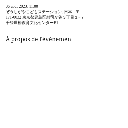
06 août 2023, 11:00
ぞうしがやこどもステーション, 日本、〒
171-0032 東京都豊島区雑司が谷３丁目１−７
千登世橋教育文化センターB1
À propos de l'événement
8月6日（日）
親子で楽しむぷちライブ！雑司ヶ谷子どもス
テーション。
空五郎のボッサ&ヴォ―ドヴィルLIVE
11時スタート
14時スタート
（2回ステージ）
Afficher plus
Partager cet événement