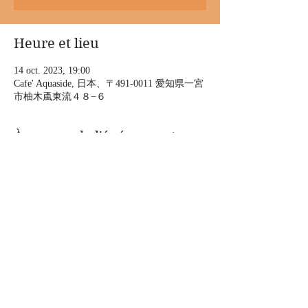
Heure et lieu
14 oct. 2023, 19:00
Cafe' Aquaside, 日本、〒491-0011 愛知県一宮
市柚木颪東流４８−６
À propos de l'événement
Soragoro & Tellkeyライブ
”秋らかに朗らかに”
一宮市Cafe’Aquaside
10/14(土)18時開場/19時開演
出演 : 上の助空五郎、照喜名俊典
2000円（飲み放題&軽食付き）
Afficher plus