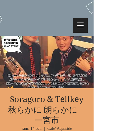
Soragoro & Tellkey
秋らかに 朗らかに
一宮市
sam. 14 oct.
  |  
Cafe' Aquaside