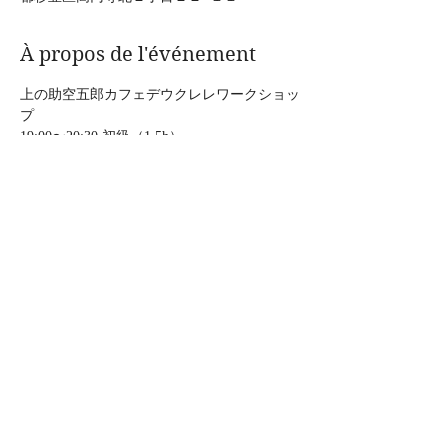
À propos de l'événement
上の助空五郎カフェデウクレレワークショッ
プ
19:00〜20:30 初級（1.5h）
20:30〜22:00 中級（1.5h）
料金：2000円+1オーダー（グループレッス
ン）
場所：カフェ・喫茶レヴン（leaven）
〒166-0002 東京都杉並区高円寺北２丁目２
２−１１
Afficher plus
Partager cet événement