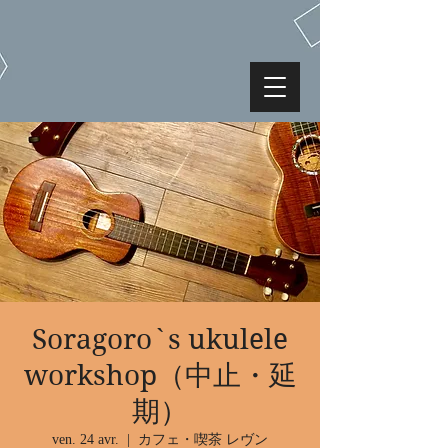
Soragoro`s ukulele
workshop（中止・延
期）
ven. 24 avr.
  |  
カフェ・喫茶 レヴン