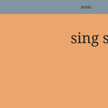
HOME
sing 