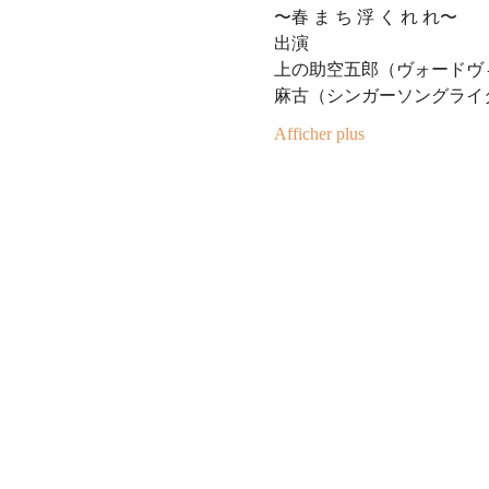
〜春 ま ち 浮 く れ れ〜
出演
上の助空五郎（ヴォードヴ
麻古（シンガーソングライ
Afficher plus