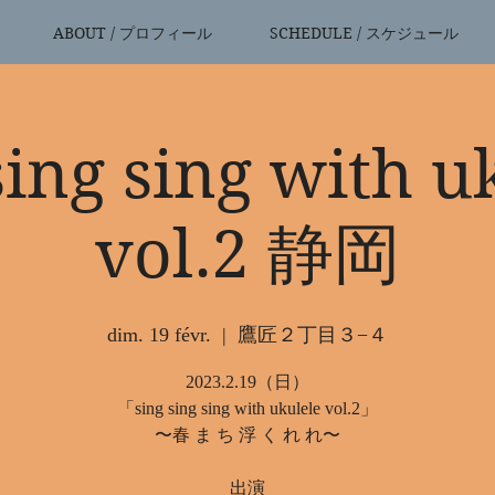
ABOUT / プロフィール
SCHEDULE / スケジュール
sing sing with u
vol.2 静岡
dim. 19 févr.
  |  
鷹匠２丁目３−４
2023.2.19（日）
「sing sing sing with ukulele vol.2」
〜春 ま ち 浮 く れ れ〜
出演