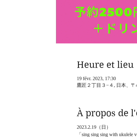
Heure et lieu
19 févr. 2023, 17:30
鷹匠２丁目３−４, 日本、〒4
À propos de 
2023.2.19（日）
「sing sing sing with ukulele 