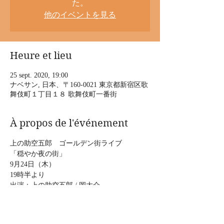
た。
他のイベントを見る
Heure et lieu
25 sept. 2020, 19:00
ナベサン, 日本、〒160-0021 東京都新宿区歌
舞伎町１丁目１８ 歌舞伎町一番街
À propos de l'événement
上の助空五郎　ゴールデン街ライブ
「穏やか夜の街」
9月24日（木）
19時半より
出演：上の助空五郎 / 岡大介
料金：おひねり制（お店のご注文をお願いし
ます）
Afficher plus