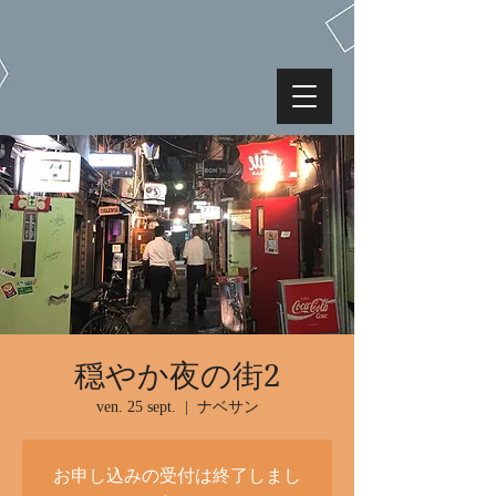
穏やか夜の街2
ven. 25 sept.
  |  
ナベサン
お申し込みの受付は終了しまし