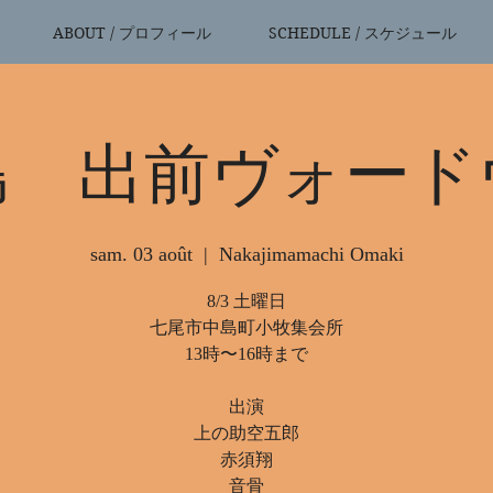
ABOUT / プロフィール
SCHEDULE / スケジュール
島 出前ヴォード
sam. 03 août
  |  
Nakajimamachi Omaki
8/3 土曜日
七尾市中島町小牧集会所
13時〜16時まで
出演
上の助空五郎
赤須翔
音骨