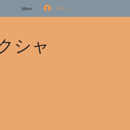
Se connecter
More
クシャ