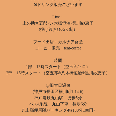
※ドリンク販売ございます
Live：
上の助空五郎×八木橋恒治×黒川紗恵子
(投げ銭おひねり制）
フード出店：カルチア食堂
コーヒー販売：tent-coffee
時間
1部 13時スタート（空五郎ソロ）
2部 15時スタート（空五郎&八木橋恒治&黒川紗恵子）
@旧大日温泉
(‪神戸市長田区檜川町1-14-6)‬
‪神戸電鉄丸山駅 徒歩5分‬
‪バス4系統 丸山下車 徒歩5分‬
丸山郵便局隣パーキング有(180分100円)