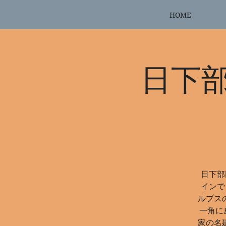
HOME
日下
日下部
インで
ルプス
一角に
家の名