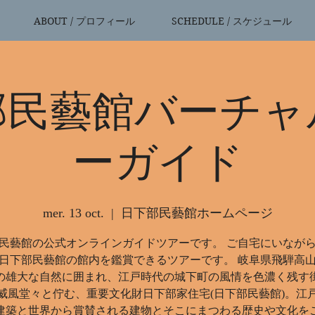
ABOUT / プロフィール
SCHEDULE / スケジュール
部民藝館バーチャ
ーガイド
mer. 13 oct.
  |  
日下部民藝館ホームページ
民藝館の公式オンラインガイドツアーです。 ご自宅にいなが
日下部民藝館の館内を鑑賞できるツアーです。 岐阜県飛騨高
の雄大な自然に囲まれ、江戸時代の城下町の風情を色濃く残す
威風堂々と佇む、重要文化財日下部家住宅(日下部民藝館)。江
建築と世界から賞賛される建物とそこにまつわる歴史や文化を