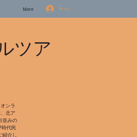
Se connecter
More
ルツア
らオンラ
山、北ア
街並みの
戸時代民
ご紹介し