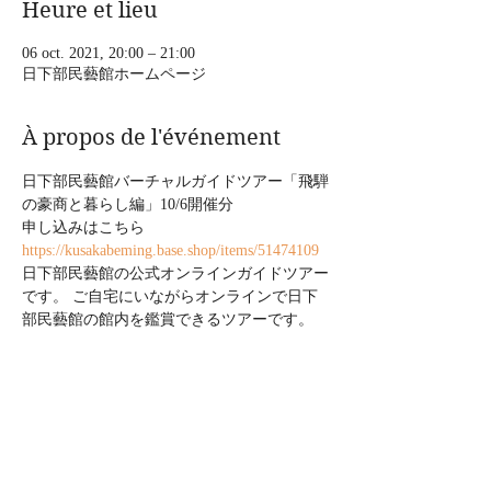
Heure et lieu
06 oct. 2021, 20:00 – 21:00
日下部民藝館ホームページ
À propos de l'événement
日下部民藝館バーチャルガイドツアー「飛騨
の豪商と暮らし編」10/6開催分
申し込みはこちら
https://kusakabeming.base.shop/items/51474109
日下部民藝館の公式オンラインガイドツアー
です。 ご自宅にいながらオンラインで日下
部民藝館の館内を鑑賞できるツアーです。 
 岐阜県飛騨高山、北アルプスの雄大な自然
に囲まれ、江戸時代の城下町の風情を色濃く
残す街並みの一角に威風堂々と佇む、重要文
化財日下部家住宅(日下部民藝館)。江戸時代
民家の名建築と世界から賞賛される建物とそ
こにまつわる歴史や文化をご紹介します。 
 ご案内するのは地元高山出身のボードヴィ