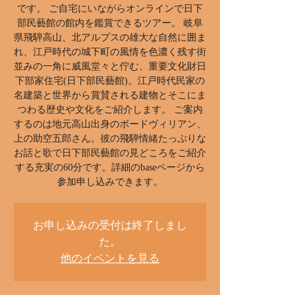
です。 ご自宅にいながらオンラインで日下
部民藝館の館内を鑑賞できるツアー。 岐阜
県飛騨高山、北アルプスの雄大な自然に囲ま
れ、江戸時代の城下町の風情を色濃く残す街
並みの一角に威風堂々と佇む、重要文化財日
下部家住宅(日下部民藝館)。江戸時代民家の
名建築と世界から賞賛される建物とそこにま
つわる歴史や文化をご紹介します。 ご案内
するのは地元高山出身のボードヴィリアン、
上の助空五郎さん。彼の飛騨情緒たっぷりな
お話と歌で日下部民藝館の見どころをご紹介
する充実の60分です。詳細のbaseページから
参加申し込みできます。
お申し込みの受付は終了しまし
た。
他のイベントを見る