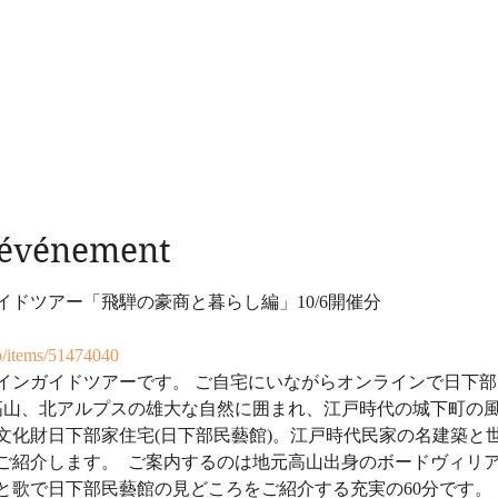
l'événement
ドツアー「飛騨の豪商と暮らし編」10/6開催分
p/items/51474040
インガイドツアーです。 ご自宅にいながらオンラインで日下
騨高山、北アルプスの雄大な自然に囲まれ、江戸時代の城下町の
文化財日下部家住宅(日下部民藝館)。江戸時代民家の名建築と
ご紹介します。  ご案内するのは地元高山出身のボードヴィリ
と歌で日下部民藝館の見どころをご紹介する充実の60分です。