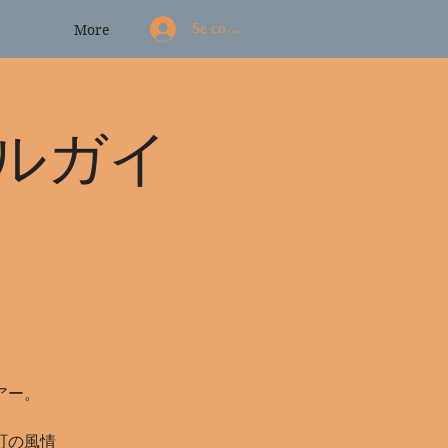
Se connecter
More
ルガイ
アー。
町の風情