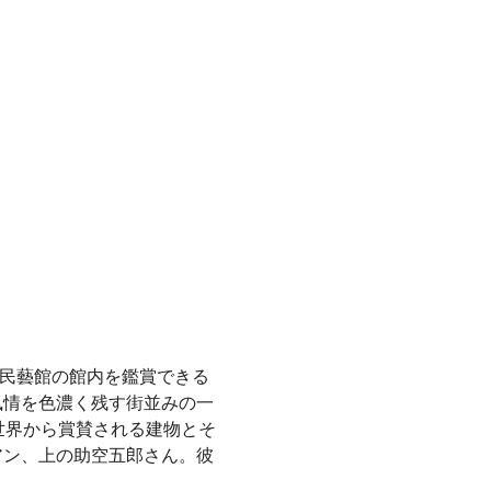
部民藝館の館内を鑑賞できる
風情を色濃く残す街並みの一
世界から賞賛される建物とそ
アン、上の助空五郎さん。彼