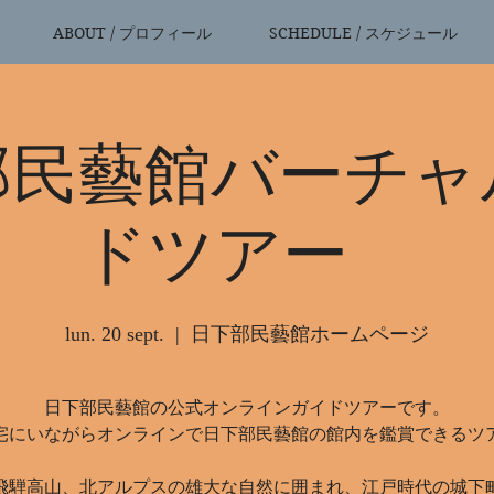
ABOUT / プロフィール
SCHEDULE / スケジュール
部民藝館バーチャ
ドツアー
lun. 20 sept.
  |  
日下部民藝館ホームページ
日下部民藝館の公式オンラインガイドツアーです。
宅にいながらオンラインで日下部民藝館の館内を鑑賞できるツ
飛騨高山、北アルプスの雄大な自然に囲まれ、江戸時代の城下