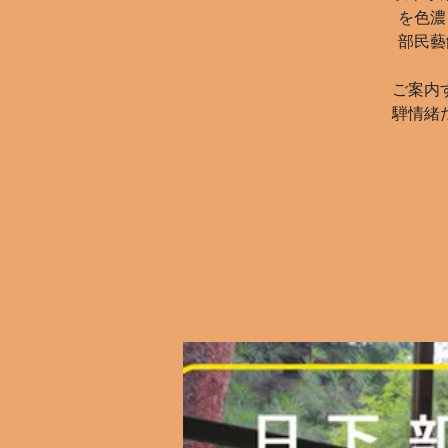
を色濃
部民藝
ご案内
騨情緒