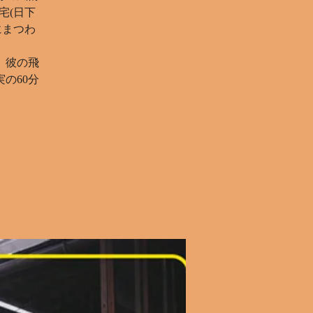
宅(日下
にまつわ
。彼の飛
の60分