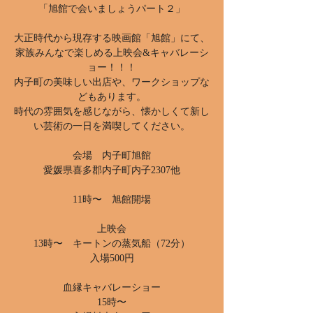
「旭館で会いましょうパート２」
大正時代から現存する映画館「旭館」にて、
家族みんなで楽しめる上映会&キャバレーシ
ョー！！！
内子町の美味しい出店や、ワークショップな
どもあります。
時代の雰囲気を感じながら、懐かしくて新し
い芸術の一日を満喫してください。
会場 内子町旭館
愛媛県喜多郡内子町内子2307他
11時〜 旭館開場
上映会
13時〜 キートンの蒸気船（72分）
入場500円
血縁キャバレーショー
15時〜