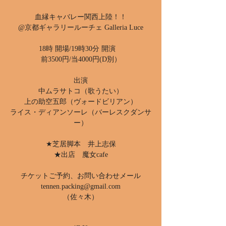
血縁キャバレー関西上陸！！
@京都ギャラリールーチェ Galleria Luce
18時 開場/19時30分 開演
前3500円/当4000円(D別）
出演
中ムラサトコ（歌うたい）
上の助空五郎（ヴォードビリアン）
ライス・ディアンソーレ（バーレスクダンサ
ー）
★芝居脚本 井上志保
★出店 魔女cafe
チケットご予約、お問い合わせメール
tennen.packing@gmail.com
（佐々木）