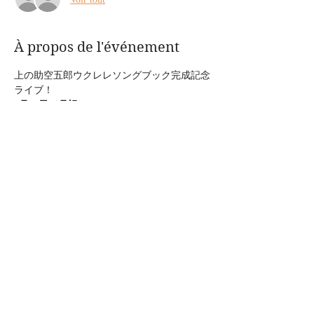
À propos de l'événement
上の助空五郎ウクレレソングブック完成記念
ライブ！
9月21日（月祝）
19 : 30 ～　（open18：30から飲食できま
す）
2,500円（1ドリンク付）
予約: sekai.ticket@gmail.com
出演：上の助空五郎（歌、ウクレレ、ヴォー
ドヴィル）
Afficher plus
Partager cet événement