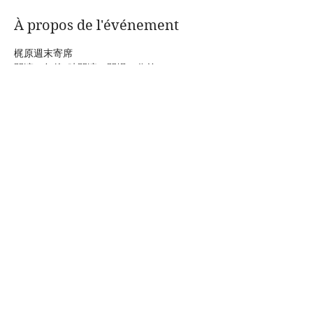
À propos de l'événement
梶原週末寄席
開演　午後1時開演（開場30分前）
会場　梶原いろは亭 03-6322-1622
梶原いろは亭　|　東京都北区上中里3－1－4
出演　扇生「やんま久次」、上の助空五郎　
他
木戸　一般 2,500円、予約・会員 2,000円 
Afficher plus
Partager cet événement