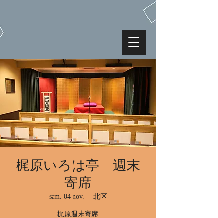
梶原いろは亭 週末
寄席
sam. 04 nov.
  |  
北区
梶原週末寄席