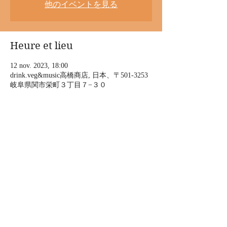
他のイベントを見る
Heure et lieu
12 nov. 2023, 18:00
drink.veg&music高橋商店, 日本、〒501-3253
岐阜県関市栄町３丁目７−３０
À propos de l'événement
上の助空五郎 Just A Soragoro ツアー2023 
「ひだびとの唄」
サァーョイ　ョオーョオ
いささ踊りが 初まりました
サア ョイサノセ　サョオ
踊りゃ止めまい 夜明まで
Afficher plus