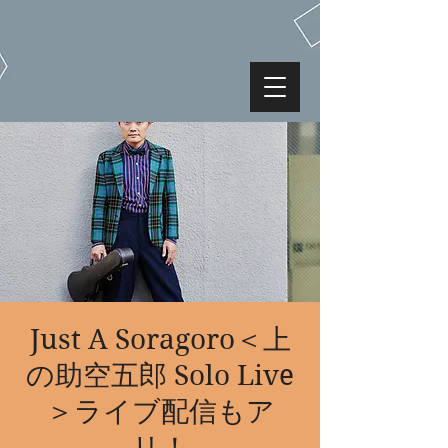
Just A Soragoro＜上
の助空五郎 Solo Live
＞ライブ配信もア
リ！