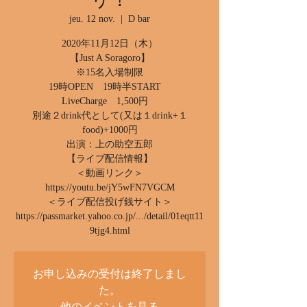
jeu. 12 nov.
  |  
D bar
2020年11月12日（木）
【Just A Soragoro】
※15名入場制限
19時OPEN 19時半START
LiveCharge 1,500円
別途２drink代として(又は１drink+１
food)+1000円
出演：上の助空五郎
【ライブ配信情報】
＜動画リンク＞
https://youtu.be/jY5wFN7VGCM
＜ライブ配信投げ銭サイト＞
https://passmarket.yahoo.co.jp/.../detail/01eqtt11
9tjg4.html
お申し込みの受付は終了しまし
た。
他のイベントを見る