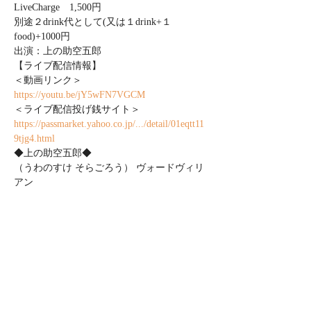
LiveCharge　1,500円　

別途２drink代として(又は１drink+１
food)+1000円

出演：上の助空五郎
【ライブ配信情報】

https://youtu.be/jY5wFN7VGCM
https://passmarket.yahoo.co.jp/.../detail/01eqtt11
9tjg4.html
◆上の助空五郎◆

（うわのすけ そらごろう） ヴォードヴィリ
アン
2019年までBARON（バロン）として活動。
ウクレレで弾き語り、古いJazzやオリジナル
曲を歌いながら、タップを踊り、パントマイ
ムで物語る。東京を中心に全国各地ときには
海外でも活動中のヴォードヴィリアン＆シン
ガーソングライター。
ヴォードヴィル（ボードビル）の本来の意味
はフランス語でvoix de ville/町の声。1900年