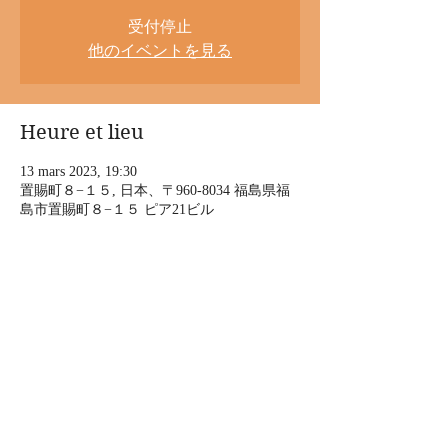
受付停止
他のイベントを見る
Heure et lieu
13 mars 2023, 19:30
置賜町８−１５, 日本、〒960-8034 福島県福
島市置賜町８−１５ ピア21ビル
À propos de l'événement
DUO×DUOオトノタビ
enTrance（多田葉子＋菅原雄大）
あがさ & 上の助空五郎
■3月13日（月）福島 MusicBarハーヴェスト
開場19:00　開演19:30
前売・予約￥3000　当日￥3500
Afficher plus