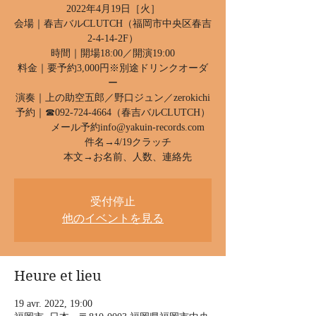
2022年4月19日［火］
会場｜春吉バルCLUTCH（福岡市中央区春吉
2-4-14-2F）
時間｜開場18:00／開演19:00
料金｜要予約3,000円※別途ドリンクオーダ
ー
演奏｜上の助空五郎／野口ジュン／zerokichi
予約｜☎︎092-724-4664（春吉バルCLUTCH）
メール予約info@yakuin-records.com
件名→4/19クラッチ
本文→お名前、人数、連絡先
受付停止
他のイベントを見る
Heure et lieu
19 avr. 2022, 19:00