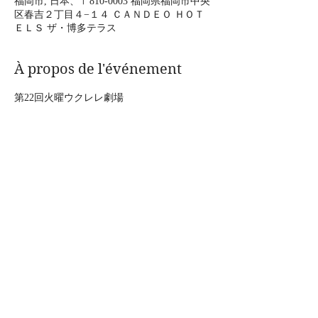
福岡市, 日本、〒810-0003 福岡県福岡市中央
区春吉２丁目４−１４ ＣＡＮＤＥＯ ＨＯＴ
ＥＬＳ ザ・博多テラス
À propos de l'événement
第22回火曜ウクレレ劇場
2022年4月19日［火］
会場｜春吉バルCLUTCH（福岡市中央区春吉
2-4-14-2F）
時間｜開場18:00／開演19:00
料金｜要予約3,000円※別途ドリンクオーダ
ー
演奏｜上の助空五郎／野口ジュン／zerokichi
Afficher plus
Partager cet événement