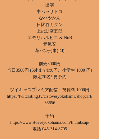
出演
中ムラサトコ
なべやかん
日比谷カタン
上の助空五郎
エモリハルヒコ & NoB
元氣安
革パン刑事(DJ)
前売3000円
当日3500円 (5才までは0円、小学生 1000 円)
限定70名! 要予約
ツイキャスプレミア配信：視聴料 1000円
https://twitcasting.tv/c:stovesyokohama/shopcart/
36656
予約
https://www.stovesyokohama.com/thumbsup/
電話 045-314-8705