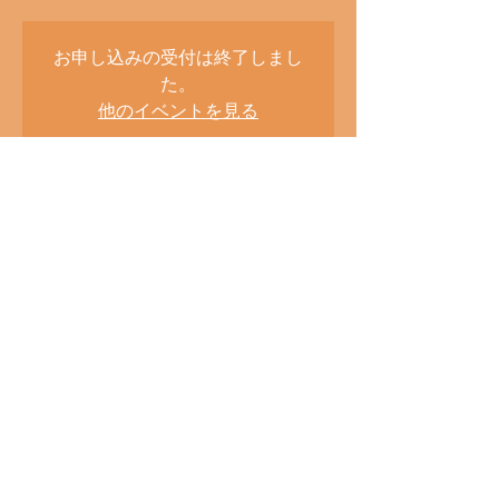
お申し込みの受付は終了しまし
た。
他のイベントを見る
Heure et lieu
17 déc. 2020, 19:00
サムズ アップ（THUMBS UP）, Japan, 〒
220-0005 Kanagawa, Yokohama, Nishi Ward,
Minamisaiwai, 2-chōme−1−２２ 相鉄ムービル
Partager cet événement