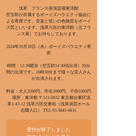
浅草 フランス座演芸場東洋館
空五郎が所属するボーイズバラエティ協会に
よる寄席です。音楽と笑いの色物芸をボーイ
ズ芸といいます。浅草六区の東洋館（元フラ
ンス座）でお待ちしております。
2024年10月30日（水）ボーイズバラエティ寄
席
時間：12:30開演（空五郎14:30頃出演）20分
間の出演です。16時30分まで様々な芸人さん
が出演されます。
料金：大人2500円、学生2000円、子供1000円
場所：東洋館 〒111-0032 東京都台東区浅
草1-43-12 浅草六区交番前（浅草演芸ホール
右隣入口） TEL 03-3841-6631
受付が終了しました