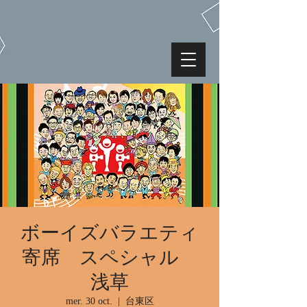
ボーイズバラエティ
寄席 スペシャル
浅草
mer. 30 oct.
  |  
台東区