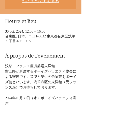
他のイベントを見る
Heure et lieu
30 oct. 2024, 12:30 – 16:30
台東区, 日本、〒111-0032 東京都台東区浅草
１丁目４３−１２
À propos de l'événement
浅草　フランス座演芸場東洋館
空五郎が所属するボーイズバラエティ協会に
よる寄席です。音楽と笑いの色物芸をボーイ
ズ芸といいます。浅草六区の東洋館（元フラ
ンス座）でお待ちしております。
2024年10月30日（水）ボーイズバラエティ寄
席