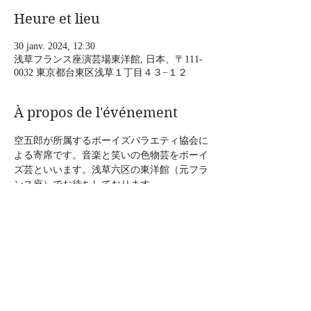
Heure et lieu
30 janv. 2024, 12:30
浅草フランス座演芸場東洋館, 日本、〒111-
0032 東京都台東区浅草１丁目４３−１２
À propos de l'événement
空五郎が所属するボーイズバラエティ協会に
よる寄席です。音楽と笑いの色物芸をボーイ
ズ芸といいます。浅草六区の東洋館（元フラ
ンス座）でお待ちしております。  
2024年1月30日（火）ボーイズバラエティス
ペシャル寄席  
時間：12:30開演（空五郎14:30頃出演）15分
間の出演です。16時30分まで様々な芸人さん
が出演されます。  
料金：大人2500円、学生2000円、子供1000
円 　
 場所：東洋館 〒111-0032 東京都台東区浅草