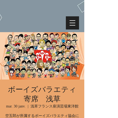
ボーイズバラエティ
寄席 浅草
mar. 30 janv.
  |  
浅草フランス座演芸場東洋館
空五郎が所属するボーイズバラエティ協会に