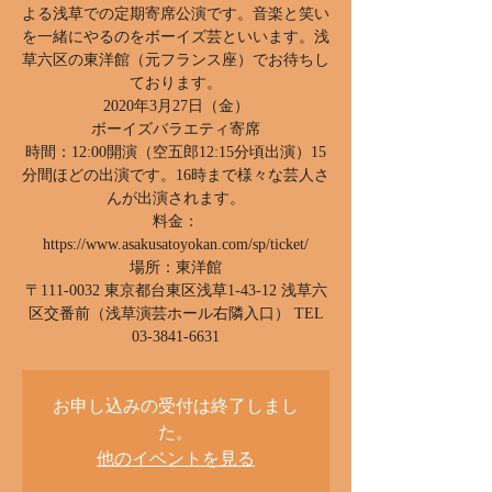
よる浅草での定期寄席公演です。音楽と笑い
を一緒にやるのをボーイズ芸といいます。浅
草六区の東洋館（元フランス座）でお待ちし
ております。
2020年3月27日（金）
ボーイズバラエティ寄席
時間：12:00開演（空五郎12:15分頃出演）15
分間ほどの出演です。16時まで様々な芸人さ
んが出演されます。
料金：
https://www.asakusatoyokan.com/sp/ticket/
場所：東洋館
〒111-0032 東京都台東区浅草1-43-12 浅草六
区交番前（浅草演芸ホール右隣入口） TEL
お申し込みの受付は終了しまし
た。
他のイベントを見る