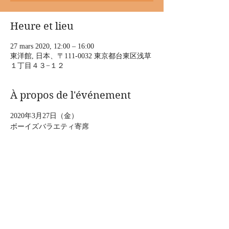
Heure et lieu
27 mars 2020, 12:00 – 16:00
東洋館, 日本、〒111-0032 東京都台東区浅草
１丁目４３−１２
À propos de l'événement
2020年3月27日（金）
ボーイズバラエティ寄席
時間：12:00開演（空五郎12:15分頃出演）15
分間ほどの出演です。16時まで様々な芸人さ
んが出演されます。
料金：
https://www.asakusatoyokan.com/sp/ticket/
場所：東洋館
〒111-0032 東京都台東区浅草1-43-12 浅草六
区交番前（浅草演芸ホール右隣入口） TEL 
03-3841-6631