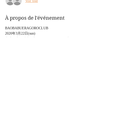
Voir tout
À propos de l'événement
BAOBABUERAGOROCLUB
2020年3月22日(sun)　
出演：上の助空五郎、fuerafuera(vo&gt 赤須
翔、vo&gt大江友海)
時間：18:00open/19:30start 
料金：¥2000+order 
場所：World Kitchen BAOBAB 〒180-0003 東
京都武蔵野市吉祥寺南町２丁目４−６ 小原ビ
ルB1F  2020.3.22 sun 
Afficher plus
Partager cet événement